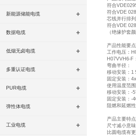
符合
VDE029
符合
VDE 02
新能源储能电缆
芯线并行排列
符合
VDE 02
（绝缘护套颜
数据电缆
产品性能要点
低烟无卤电缆
工作电压：
H
H07VVH6-F：
弯曲半径：
多重认证电缆
移动安装：
1
固定安装：
4
使用温度范围
PUR电缆
移动安装：
-
固定安装：
-
阻燃和延燃性
弹性体电缆
产品主要特点
工业电缆
尺寸减小意味
比圆电缆有更