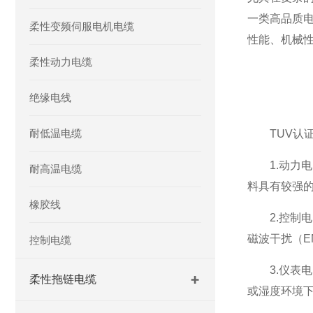
一类高品质
柔性变频伺服电机电缆
性能、机械性
柔性动力电缆
绝缘电线
耐低温电缆
TUV认证
1.动力电
耐高温电缆
料具有较强
橡胶线
2.控制电
磁波干扰（E
控制电缆
3.仪表电
柔性拖链电缆
或湿度环境