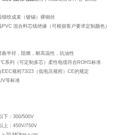
股细绞成束（镀锡）裸铜丝
温PVC 混合料芯线绝缘（可根据客户要求定制颜色）
弯曲半径，阻燃，耐高温性，抗油性
5℃系列（可定制多芯）柔性电缆符合ROHS标准
EEC规程73/23（低电压规程）CE的规定
TUV等标准
：
以下：300/500V
以上：450V/750V
20 MOhm x cm