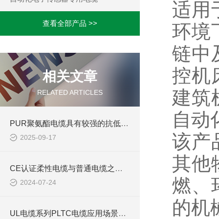
适用
查看全部产品 >>
环境
链中
控机
相关文章
建筑
RELATED ARTICLES
自动
PUR聚氨酯电缆具有较强的抗低温性能
该产
2025-09-17
其他
CE认证柔性电缆与普通电缆之间的区别你知道么
燃、
2024-07-24
的机
UL电缆系列PLTC电缆应用场景及选型注意事项