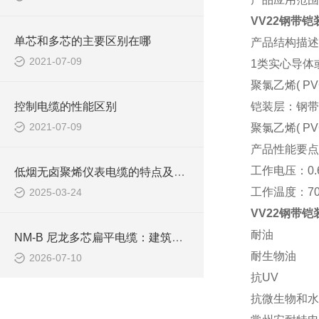
VV22钢带
单芯和多芯的主要区别在哪
产品结构描述
2021-07-09
1类实心导体
聚氯乙烯
( P
控制电缆的性能区别
铠装层：钢带
2021-07-09
聚氯乙烯
( P
产品性能要点
工作电压：
0.
低烟无卤聚烯仪表电缆的特点及应用领域
工作
温度：
7
2025-03-24
VV22钢带
耐油
NM-B 尼龙多芯扁平电缆：建筑室内支路供电布线线缆
耐生物油
2026-07-10
抗
UV
抗微生物和水