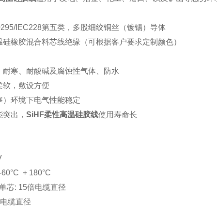
0295/IEC228第五类，多股细绞铜丝（镀锡）导体
温硅橡胶混合料芯线绝缘（可根据客户要求定制颜色）
、耐寒、耐酸碱及腐蚀性气体、防水
柔软，敷设方便
寒）环境下电气性能稳定
能突出，
SiHF柔性高温硅胶线
使用寿命长
V
60°C + 180°C
 单芯: 15倍电缆直径
0倍电缆直径