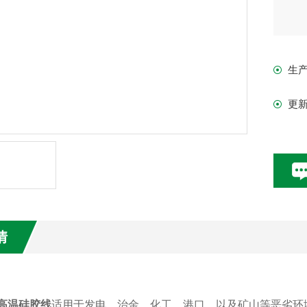
生
更
情
性高温硅胶线
适用于发电、治金、化工、港口、以及矿山等恶劣环