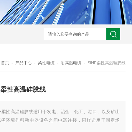
UL758标准UL3320交联聚乙烯储能电缆
H05VVC4V5-K多芯屏蔽耐油电
：
首页
-
产品中心
-
柔性电缆
-
耐高温电缆
-
SiHF柔性高温硅胶线
HF柔性高温硅胶线
iHF柔性高温硅胶线适用于发电、治金、化工、港口、以及矿山
恶劣环境作移动电器设备之间电器连接，同样适用于固定场
。