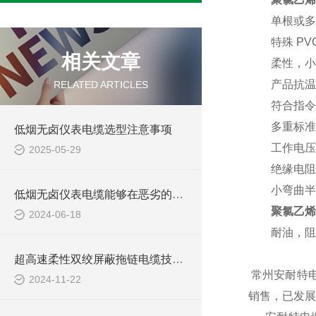
单根或多股细
特殊 PVC
相关文章
柔性，小弯
产品抗温，
RELATED ARTICLES
符合指令
多重标准的布
低烟无卤仪表电缆选型注意事项
工作电压：3
2025-05-29
绝缘电阻：> 
小弯曲半径
低烟无卤仪表电缆能够在恶劣的环境条件下长期稳定运行
聚氯乙烯
2024-06-18
耐油，阻燃和延燃性
超高速柔性双绞屏蔽拖链电缆技术要求
常州安耐特
2024-11-22
销售，已发