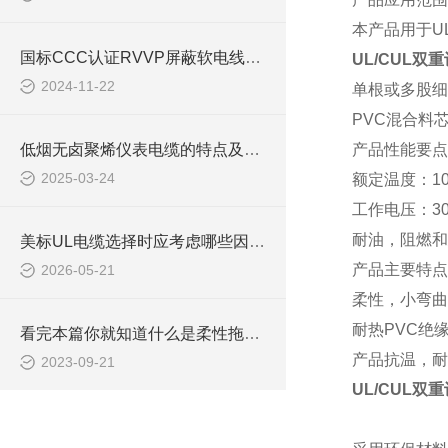
本产品用于
U
国标CCC认证RVVP屏蔽软电线如何挑选
UL/CUL双
2024-11-22
单根或多股细
PVC混合料
低烟无卤聚烯仪表电缆的特点及应用领域
产品性能要点
2025-03-24
额定温度：
1
工作电压：
3
耐油，阻燃和
美标UL电缆选择时应考虑哪些因素？
产品主要特点
2026-05-21
柔性，小弯曲
耐热
PVC绝缘
看完本篇你就知道什么是柔性拖链电缆了
产品抗温，耐
2023-09-21
UL/CUL双