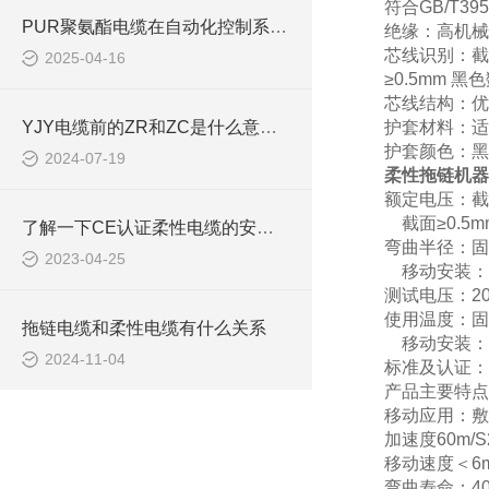
符合GB/T39
PUR聚氨酯电缆在自动化控制系统中的应用
绝缘：高机械
芯线识别：截
2025-04-16
≥0.5mm
芯线结构：优
YJY电缆前的ZR和ZC是什么意思？
护套材料：适
护套颜色：黑
2024-07-19
柔性拖链机器
额定电压：截面＜
截面≥0.5mm2
了解一下CE认证柔性电缆的安装要求吧
弯曲半径：固
2023-04-25
移动安装：7
测试电压：20
使用温度：固定
拖链电缆和柔性电缆有什么关系
移动安装：-
2024-11-04
标准及认证：符
产品主要特点
移动应用：敷设
加速度60m/S
移动速度＜6m
弯曲寿命：40