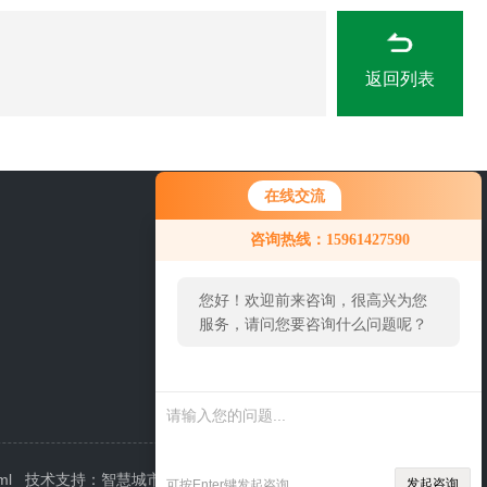
返回列表
在线交流
0519-86922571
咨询热线：15961427590
您好！欢迎前来咨询，很高兴为您
服务，请问您要咨询什么问题呢？
ml
技术支持：
智慧城市网
管理登陆
发起咨询
可按Enter键发起咨询