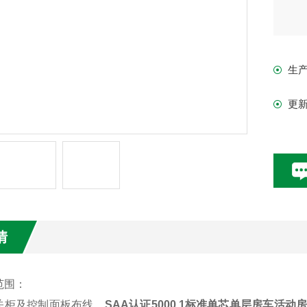
生
更
情
范围：
关柜及控制面板布线。
SAA认证5000.1标准单芯单层房车活动