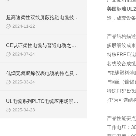
美国标准UL
超高速柔性双绞屏蔽拖链电缆技术要求
造，成套设备
2024-11-22
产品结构描述
CE认证柔性电缆与普通电缆之间的区别你知道么
多股细绞成束
2024-07-24
特殊
FRPE
芯线绞合成缆
*绝缘塑料薄
低烟无卤聚烯仪表电缆的特点及应用领域
*铜丝（镀锡
2025-03-24
特殊
FRPE
打
*为可选结
UL电缆系列PLTC电缆应用场景及选型注意事项
2025-04-23
产品性能要点
工作电压：
3