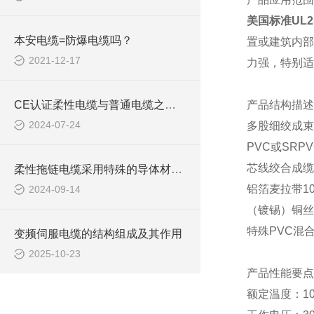
美国标准UL
本安电缆=防爆电缆吗？
置或建筑内部
2021-12-17
力强，特别适
CE认证柔性电缆与普通电缆之间的区别你知道么
产品结构描述
2024-07-24
多股细绞成束
PVC或SR
芯线绞合成缆
柔性拖链电缆采用特殊的导体材料和绝缘层设计
铝箔麦拉带
1
2024-09-14
（镀锡）铜丝
特殊
PVC混
变频伺服电缆的结构组成及其作用
2025-10-23
产品性能要点
额定温度：
1