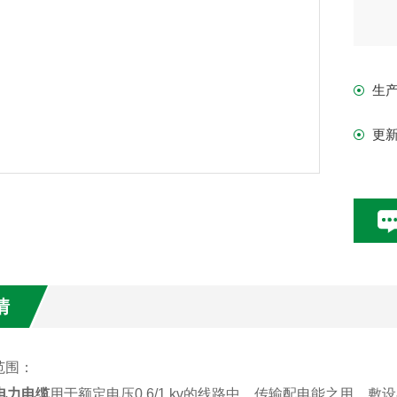
生
更
情
范围：
电力电缆
用于额定电压
0.6/1 kv的线路中，传输配电能之用