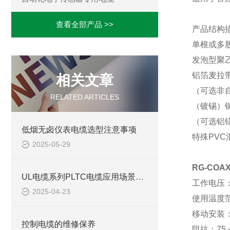
查看全部产品 >>
产品结构
单根或多
发泡型聚
铝箔麦拉
相关文章
（可选非
RELATED ARTICLES
（镀锡）
（可选铝
低烟无卤仪表电缆选型注意事项
特殊
PV
2025-05-29
RG-CO
UL电缆系列PLTC电缆应用场景及选型注意事项
工作电压
2025-04-23
使用温度
移动安装
控制电缆的维修保养
阻抗：
75 