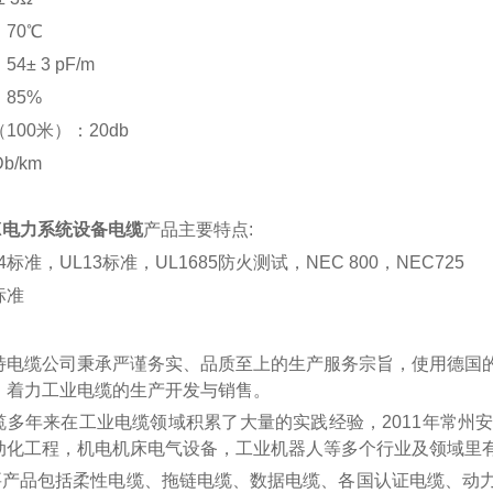
：
70℃
：
54± 3 pF/m
：
85%
（
100米）：20db
Db/km
AX电力系统设备电缆
产品主要特点
:
44标准，UL13标准，UL1685防火测试，NEC 800，NEC725
标准
特电缆公司秉承严谨务实、品质至上的生产服务宗旨，使用德国
，着力工业电缆的生产开发与销售。
缆多年来在工业电缆领域积累了大量的实践经验，
2011年常
动化工程，机电机床电气设备，工业机器人等多个行业及领域里
产品包括柔性电缆、拖链电缆、数据电缆、各国认证电缆、动力