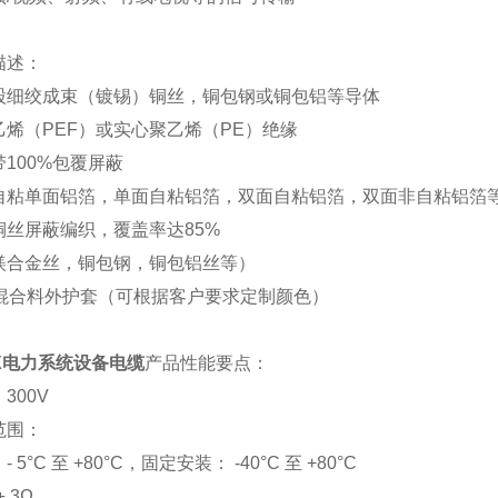
描述：
股细绞成束（镀锡）铜丝，铜包钢或铜包铝等导体
乙烯（
PEF）或实心聚乙烯（PE）绝缘
带
100%包覆屏蔽
自粘单面铝箔，单面自粘铝箔，双面自粘铝箔，双面非自粘铝箔
铜丝屏蔽编织，覆盖率达
85%
镁合金丝，铜包钢，铜包铝丝等）
C混合料外护套（可根据客户要求定制颜色）
AX电力系统设备电缆
产品性能要点：
：
300V
范围：
：
- 5°C 至 +80°C，固定安装： -40°C 至 +80°C
± 3Ω