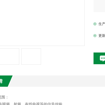
生
更
情
范围：
频
/视频、射频、有线电视等的信号传输