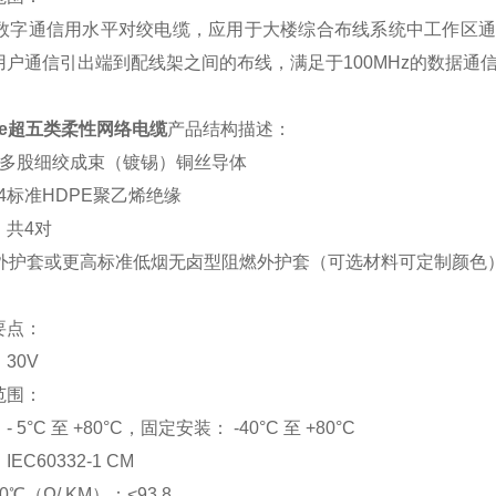
别数字通信用水平对绞电缆，应用于大楼综合布线系统中工作区
户通信引出端到配线架之间的布线，满足于100MHz的数据通信。按AN
at5e超五类柔性网络电缆
产品结构描述：
根多股细绞成束（镀锡）铜丝导体
44标准HDPE聚乙烯绝缘
，共
4对
C外护套或更高标准低烟无卤型阻燃外护套（可选材料可定制颜色
要点：
：
30V
范围：
：
- 5°C 至 +80°C，固定安装： -40°C 至 +80°C
：
IEC60332-1 CM
20℃（
Ω
/ KM）：<93.8