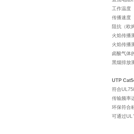
工作温度
传播速度
阻抗（欧
火焰传播
火焰传播
卤酸气体
黑烟排放
UTP C
符合
UL75
传输频率
环保符合
可通过
UL