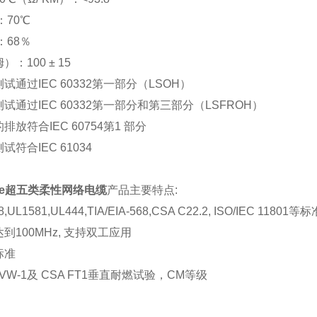
：
70℃
：
68％
姆）：
100 ± 15
测试通过
IEC 60332第一部分（LSOH）
测试通过
IEC 60332第一部分和第三部分（LSFROH）
的排放符合
IEC 60754第1 部分
测试符合
IEC 61034
at5e超五类柔性网络电缆
产品主要特点
:
8,UL1581,UL444,TIA/EIA-568,CSA C22.2, ISO/IEC 11801等标
达到
100MHz, 支持双工应用
标准
 VW-1及 CSA FT1垂直耐燃试验，CM等级