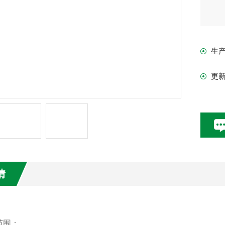
生
更
情
范围：