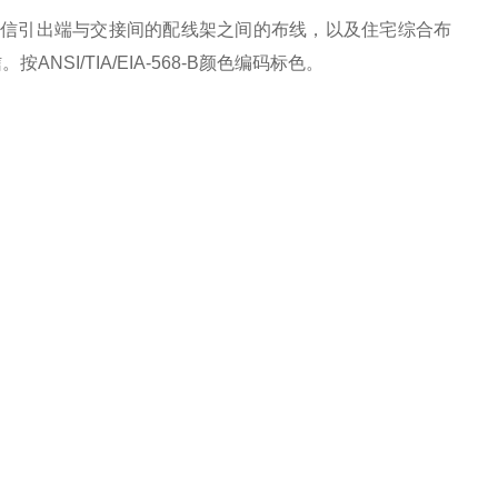
通信引出端与交接间的配线架之间的布线，以及住宅综合布
SI/TIA/EIA-568-B颜色编码标色。
）