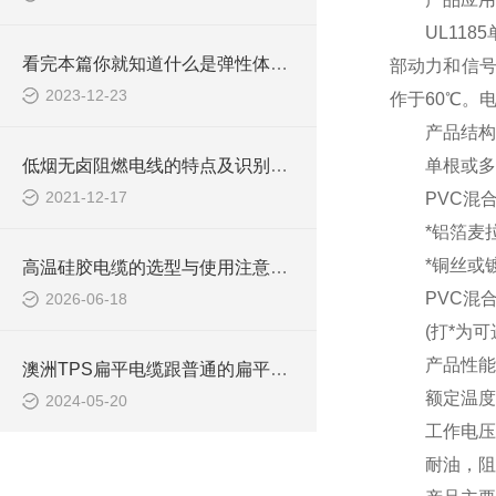
UL1185
看完本篇你就知道什么是弹性体电缆了
部动力和信号
2023-12-23
作于60℃。
产品结构
低烟无卤阻燃电线的特点及识别方法
单根或多股细
2021-12-17
PVC混合料
*铝箔麦拉
*铜丝或镀
高温硅胶电缆的选型与使用注意事项
PVC混合料
2026-06-18
(打*为可选
产品性能
澳洲TPS扁平电缆跟普通的扁平电缆有什么区别？
额定温度：
2024-05-20
工作电压：
耐油，阻燃和延