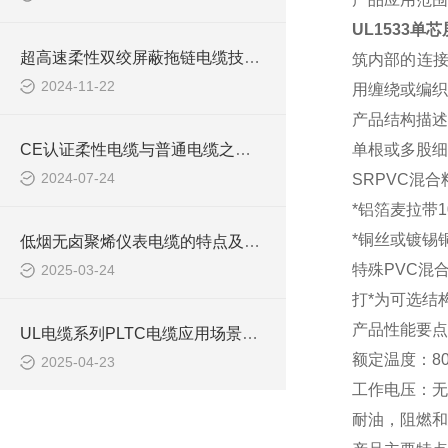
UL1533单
超高速柔性双绞屏蔽拖链电缆技术要求
筑内部的连接
2024-11-22
用缠绕或编织
产品结构描述
CE认证柔性电缆与普通电缆之间的区别你知道么
单根或多股细
2024-07-24
SRPVC混
*铝箔麦拉带1
*铜丝或镀锡
低烟无卤聚烯仪表电缆的特点及应用领域
特殊
PVC混
2025-03-24
打
*为可选结
产品性能要点
UL电缆系列PLTC电缆应用场景及选型注意事项
额定温度：
8
2025-04-23
工作电压：无
耐油，阻燃和