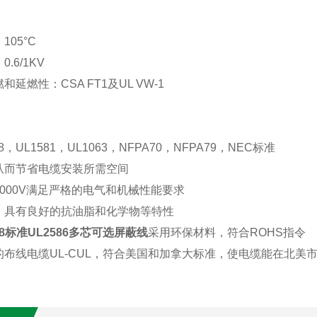
：
105°C
：
0.6/1KV
燃和延燃性：
CSA FT1及UL VW-1
58，UL1581，UL1063，NFPA70，NFPA79，NEC标准
从而节省电缆安装所需空间
1000V满足严格的电气和机械性能要求
，具有
良好
的抗油脂和化学物等特性
58标准UL2586多芯可选屏蔽线
采用环保材料，符合
ROHS指令
的布线电缆
UL-C
UL
，
符合美国和加拿大标准，使电缆能在北美