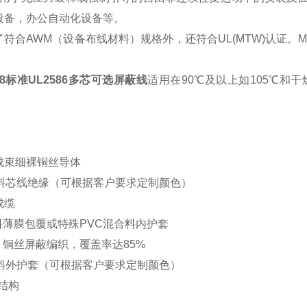
设备，办公自动化设备等
。
了符合
AWM（设备布线材料）规格外，还符合UL(MTW)认证。
。
58标准UL2586多芯可选屏蔽线
适用在
90℃及以上如105℃和
成束细裸铜丝导体
合料芯线绝缘（可根据客户要求定制颜色）
成缆
料薄膜包覆或特殊PVC混合料内护套
）铜丝屏蔽编织，覆盖率达85%
合料外护套（可根据客户要求定制颜色）
结构