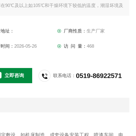
在90℃及以上如105℃和干燥环境下较低的温度，潮湿坏境及
环境适用90℃或以下。
产地址：
厂商性质：
生产厂家
新时间：
2026-05-26
访 问 量：
468
0519-86922571
立即咨询
联系电话：
固定敷设，如机床制造，成套设备安装工程，喷漆车间，电