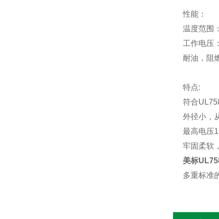
性能：
温度
范围
工作电压
耐油，阻
特点
:
符合
UL7
外径小，
最高电压
牢固柔软
美标UL7
多重标准