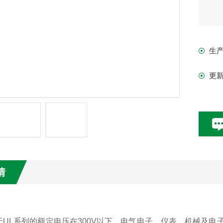
生
更
情
于
UL系列的额定电压在300V以下，电气电子、仪表、机械及