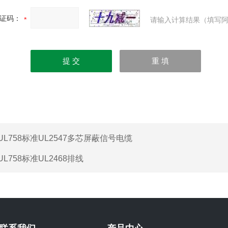
证码：
请输入计算结果（填写阿
UL758标准UL2547多芯屏蔽信号电缆
UL758标准UL2468排线