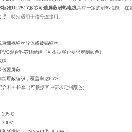
58标准UL2517多芯可选屏蔽耐热电线
具有一定的耐热性能，在暴
力强，特别适用于信号连接用。
成束细裸铜丝导体或镀锡铜丝
RPVC混合料芯线绝缘（可根据客户要求定制颜色）
成缆
带包覆屏蔽
铜丝屏蔽编织，覆盖率达
85%
C混合料外护套（可根据客户要求定制颜色）
：
105℃
：
300V
燃和延燃性：
CSA FT1及UL VW-1