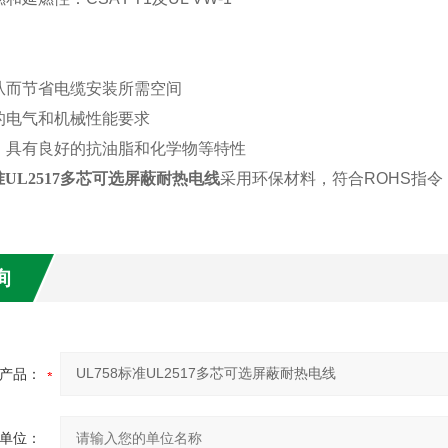
从而节省电缆安装所需空间
的电气和机械性能要求
，具有
良好
的抗油脂和化学物等特性
标准UL2517多芯可选屏蔽耐热电线
采用环保材料，符合
ROHS指令
询
产品：
单位：