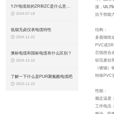
YJY电缆前的ZR和ZC是什么意思？
接，
UL7
2024-07-19
抗干扰能
低烟无卤仪表电缆特性
结构：
2024-11-22
多股细绞
PVC或S
芯线绞合
澳标电缆和国标电缆有什么区别？
铝箔麦拉
2024-12-10
（镀锡）
特殊
PV
了解一下什么是PUR聚氨酯电缆吧
2023-11-23
性能：
额定温度
工作电压
耐油，阻