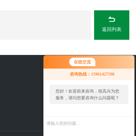
返回列表
在线交流
0519-86922571
咨询热线：15961427590
您好！欢迎前来咨询，很高兴为您
服务，请问您要咨询什么问题呢？