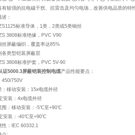
具有较强的抗电磁干扰、抗雷击及均匀电场，改善供电品质的特
描述：
NZS1125标准导体，1类，2类或5类铜丝
NZS 3808标准绝缘，PVC V90
铜丝屏蔽编织，覆盖率达
85%
制各类型铠装屏蔽层
ZS 3808标准护套，PVC 5V-90
认证5000.3屏蔽铠装控制电缆
产品性能要点：
：
450/750V
径：移动安装：
15x电缆外径
定安装：
4x电缆外径
范围：移动安装：
-5℃至+90℃
定安装：
-40℃至+90℃
燃性：
IEC 60332.1
特点
: