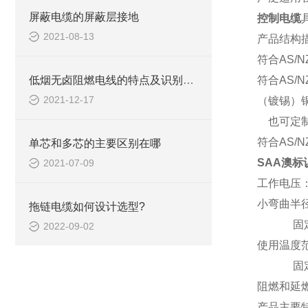
屏蔽电缆的屏蔽层接地
控制电缆
2021-08-13
产品结构
符合
AS/
低烟无卤阻燃电线的特点及识别方法
符合
AS/
2021-12-17
（镀锡）
也可定
符合
AS/N
单芯和多芯的主要区别在哪
SAA澳标
2021-07-09
工作电压
小弯曲半
拖链电缆如何设计选型?
固
2022-09-02
使用温度
固
阻燃和延
产品主要