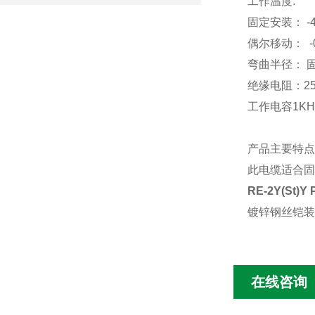
工作温度
固定安装：
-4
偶尔移动：
-
弯曲半径：
绝缘电阻：
2
工作电容
1KH
产品主要特点
此电缆适合固
RE-2Y(St)Y 
镀锌钢丝铠装
在线咨询