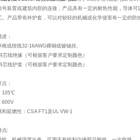
信号装置或建筑内部的连接，产品具有一定的耐热性能，导体可以
0℃。产品带有外护套，可以对较轻的机械或化学侵害有一定的防
描述：
单根或绞线
32-16AWG裸铜或镀锡丝。
合料芯线绝缘（可根据客户要求定制颜色）
合料芯线护套（可根据客户要求定制颜色）
要点：
：
105℃
：
600V
燃和延燃性：
CSA FT1及UL VW-1
特点
:
溃性，机械强度出色，可用于有锐利边缘部品附件，
一
次电路。