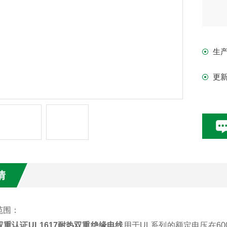
生
更
情
范围：
L双重认证UL1617耐热双重绝缘电线
用于
UL系列的额定电压在6