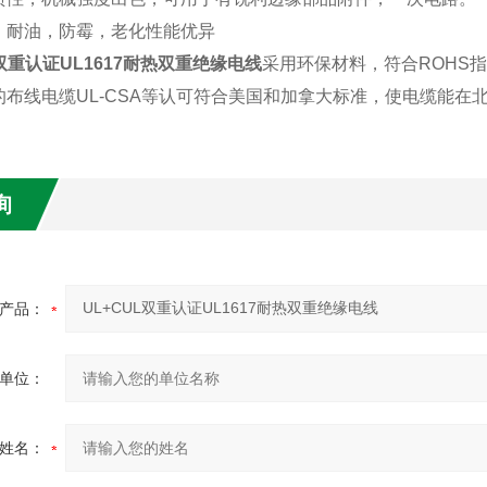
，
耐油
，防霉，
老化性能优异
L双重认证UL1617耐热双重绝缘电线
采用环保材料，符合
ROHS
的布线电缆
UL-CSA等认可符合美国和加拿大标准，使电缆能在
询
产品：
单位：
姓名：