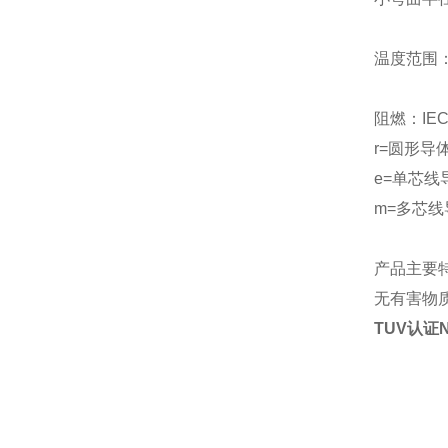
温度范围
阻燃：
IEC
r=圆形导
e=单芯线导
m=多芯线导
产品主要
无有害物
TUV认证