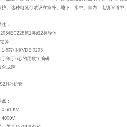
保护。这种电缆可敷设在室外、地下、水中、室内、电缆管道中
描述：
0295/IEC228第1类或2类导体
绝缘
：
1-5芯根据VDE 0293
大于等于
6芯的用数字编码
绞合成缆
SZH
外护套
要点：
：
0.6/1 KV
：
4000
V
径：单芯
15×电缆外径