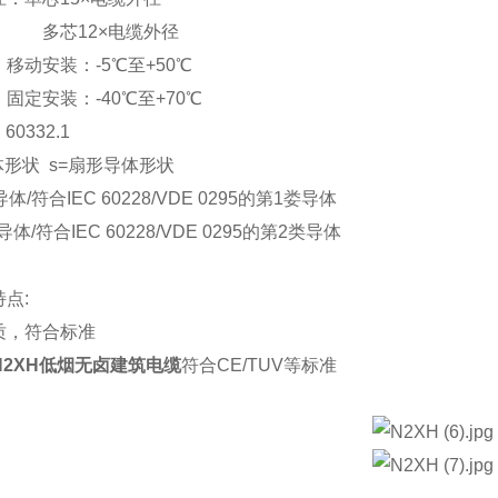
多芯
12×电缆外径
：移动安装：
-5℃至+50℃
固定安装：
-40℃至+70℃
 60332.1
体形状 s=扇形导体形状
体/符合IEC 60228/VDE 0295的第1娄导体
体/符合IEC 60228/VDE 0295的第2类导体
特点
:
质，符合
标准
N2XH低烟无卤建筑电缆
符合
CE/TUV等标准