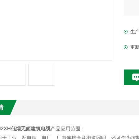
生
更
情
N2XH低烟无卤建筑电缆
产品应用范围：
用于工业、配电柜、电厂、厂内连接盒及街道照明，还可作为控