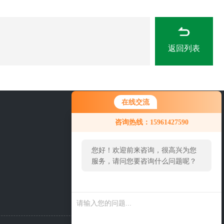
返回列表
在线交流
0519-86922571
咨询热线：15961427590
您好！欢迎前来咨询，很高兴为您
服务，请问您要咨询什么问题呢？