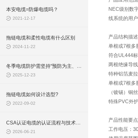
NEC级别数
本安电缆=防爆电缆吗？
2021-12-17
线系统的用户通
产品结构描述
拖链电缆和柔性电缆有什么区别
单根或
7根多
2024-11-22
符合
UL444
两根绝缘导线
冬季电缆防护需坚持“预防为主、防治结合”的原则
特种铝箔麦拉
2025-12-23
单根或
7根多
（镀锡）铜丝
拖链电缆如何设计选型?
特殊
PVC外
2022-09-02
产品性能要点
CSA认证电缆的认证流程与技术要求介绍
工作电压：
3
2026-06-21