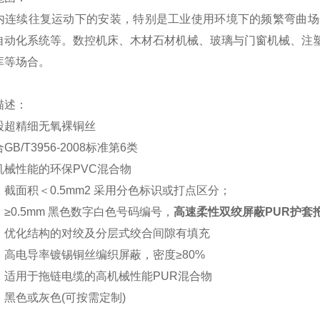
内连续往复运动下的安装，特别是工业使用环境下的频繁弯曲场
自动化系统等。数控机床、木材石材机械、玻璃与门窗机械、注
库等场合。
描述：
股超精细无氧裸铜丝
合
GB/T3956-2008标准第6类
机械性能的环保
PVC混合物
：截面积＜
0.5mm2 采用分色标识或打点区分；
≥0.5mm 黑色数字白色号码编号，
高速柔性双绞屏蔽PUR护套
：优化结构的对绞及分层式绞合间隙有填充
：高电导率镀锡铜丝编织屏蔽，密度
≥80%
：适用于拖链电缆的高机械性能
PUR混合物
：黑色或灰色
(可按需定制)