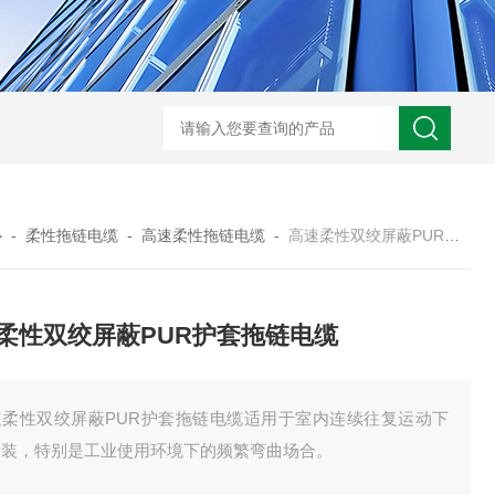
UL758标准UL3320交联聚乙烯储能电缆
H05VVC4V5-K多芯屏蔽耐油电
心
-
柔性拖链电缆
-
高速柔性拖链电缆
-
高速柔性双绞屏蔽PUR护套拖链电缆
柔性双绞屏蔽PUR护套拖链电缆
速柔性双绞屏蔽PUR护套拖链电缆适用于室内连续往复运动下
安装，特别是工业使用环境下的频繁弯曲场合。