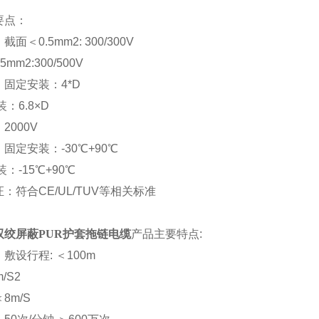
要点：
：截面＜
0.5mm2: 300/300V
.5mm2:300/500V
：固定安装：
4*D
装：
6.8×D
：
2000V
：固定安装：
-30℃+90℃
装：
-15℃+90℃
证：符合
CE/UL/TUV等相关标准
双绞屏蔽PUR护套拖链电缆
产品主要特点
:
：敷设行程
: ＜100m
m/S2
＜
8m/S