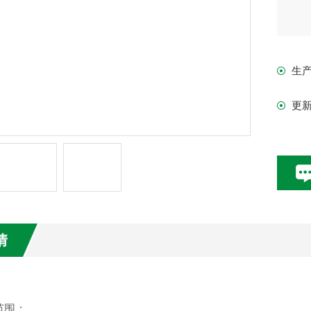
生
更
情
范围：