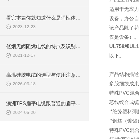
适用于无应力
看完本篇你就知道什么是弹性体电缆了
设备，办公自
2023-12-23
该产品除了
仅是设备）。
低烟无卤阻燃电线的特点及识别方法
UL758和UL
2021-12-17
以下。
产品结构描述
高温硅胶电缆的选型与使用注意事项
多股细绞成束
2026-06-18
特殊
PVC混
芯线绞合成缆
澳洲TPS扁平电缆跟普通的扁平电缆有什么区别？
*绝缘塑料薄
2024-05-20
*铜丝（镀锡
特殊
PVC混