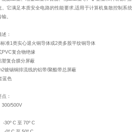
统。它满足本质安全电路的性能要求
,适用于计算机集散控制系
传输。
描述：
0228标准1类实心退火铜导体或2类多股平纹铜导体
式
PVC复合物绝缘
铝塑复合膜分屏蔽
mm2镀锡铜排流线的铝带/聚酯带总屏蔽
套蓝色
要点：
：
300/500V
:
：
-30º C 至 70º C
：
-0º C 至 50º C