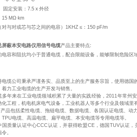
：
固定安装：
7.5 x 外径
：
15 MΩ·km
（对与对或芯与芯之间的电容）
1KHZ ≤：150 pF/m
总屏蔽本安电路仪用信号电缆
产品主要特点
:
的电容和阻抗均小于普通电缆，配合限能设备，能够限制危险区
特电缆公司秉承严谨务实、品质至上的生产服务宗旨，使用德国
，着力工业电缆的生产开发与销售。
缆多年来在工业电缆领域积累了大量的实践经验，
2011年常
动化工程，机电机床电气设备，工业机器人等多个行业及领域里
要产品包括柔性电缆、拖链电缆、数据电缆、各国认证电缆、动
、
TPU电缆、高温电缆、扁平电缆、本安电缆等专用电缆等。
中国质量认证中心
CCC认证，并获得欧盟CE，德国TUV认证，
指令。