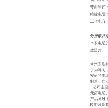
弯曲半径
绝缘电阻
工作电容
分屏蔽及
本安电缆
致爆炸。
常州安耐
求为导向
安耐特电
制造，自
公司主
无卤电缆
产品通过
欧盟环保