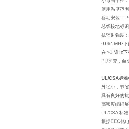
小弯曲半径：
使用温度范围
移动安装：
-
芯线接地标识
抗辐射强度：
0.064 MHz下
在
>1 MHz下的
PU护套，至
UL/CSA标
外径小，节省
具有良好的抗
高密度编织屏
UL/CSA 标
根据
EEC低