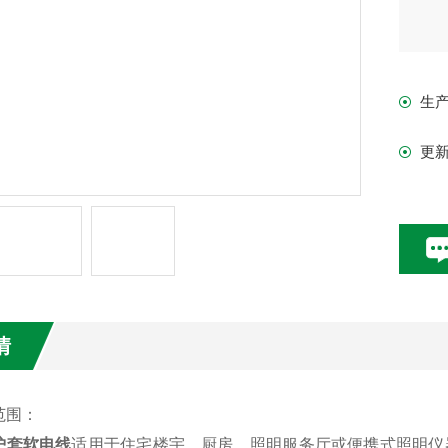
生
更
情
范围：
护套软电线
适用于住宅楼宇，厨房，照明服务厅或便携式照明仪