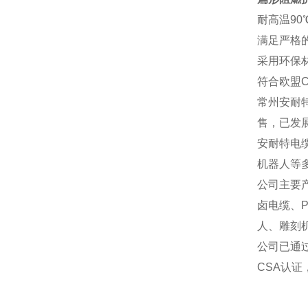
耐高温
9
满足严格
采用环保
符合欧盟
常州安耐
售，已发
安耐特电
机器人等
公司主要
卤电缆、
人、雕刻
公司已通过
CSA认证