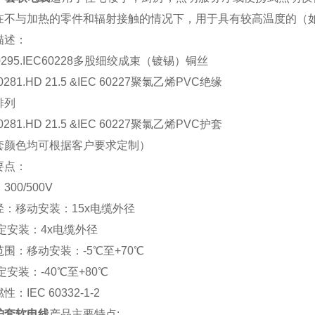
在不与加热的零件和辐射接触的情况下，用于具有较高温度的（
描述：
0295.IEC60228多股细绞成束
（
镀锡）铜丝
0281.HD 21.5 &IEC 60227聚氯乙烯PVC绝缘
排列
0281.HD 21.5 &IEC 60227聚氯乙烯PVC护套
套颜色均可根据客户要求定制）
要点：
：
300/500V
径：移动安装：
15x电缆外径
定安装：
4x电缆外径
范围：移动安装：
-5℃至+70℃
定安装：
-40℃至+80℃
燃性：
IEC 60332
-1-2
护套软电线
产品主要特点
: