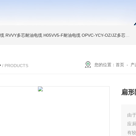
电缆
RVVY多芯耐油电缆
H05VV5-F耐油电缆
OPVC-YCY-OZ/JZ多芯双护套屏蔽耐油电缆
心
您的位置：
首页
-
产
/ PRODUCTS
扁形
由
应
有