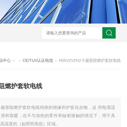
OPVC-CY-OZ/JZ多芯屏蔽耐油电缆
OPVC-OZ/JZ耐油电
品中心
- -
CE/TUV认证电缆
-
H05V2V2H2-F扁形阻燃护套软电线
阻燃护套软电线
于扁形阻燃护套软电线特殊的绝缘和护套化合物，这 些电缆适
厨房和取暖，在不与加热的零件和辐射接触的情况下，用于具
较高温度的（如照明系统）区域。