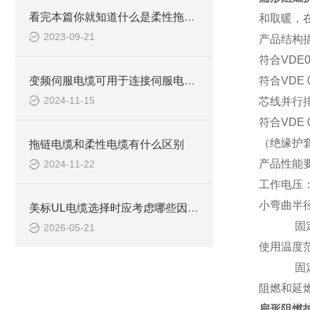
看完本篇你就知道什么是柔性拖链电缆了
和取暖，
2023-09-21
产品结构
符合
VDE
变频伺服电缆可用于连接伺服电动机，实现精确的运动控制
符合
VDE 
2024-11-15
芯线并行
符合
VDE 
（绝缘护
拖链电缆和柔性电缆有什么区别
产品性能
2024-11-22
工作电压
小弯曲半
美标UL电缆选择时应考虑哪些因素？
固
2026-05-21
使用温度
固
阻燃和延
扁形阻燃