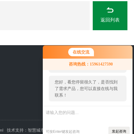
返回列表
在线交流
您好！欢迎前来咨询，很高兴为您
0519-86922571
咨询热线：15961427590
服务，请问您要咨询什么问题呢？
您好，看您停留很久了，是否找到
了需求产品，您可以直接在线与我
联系！
ml
技术支持：
智慧城市网
管理登陆
发起咨询
可按Enter键发起咨询